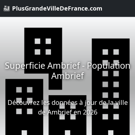
PlusGrandeVilleDeFrance.com
Superficie Ambrief - Population
Ambrief
Découvrez les données à jour de la ville
de Ambrief en 2026