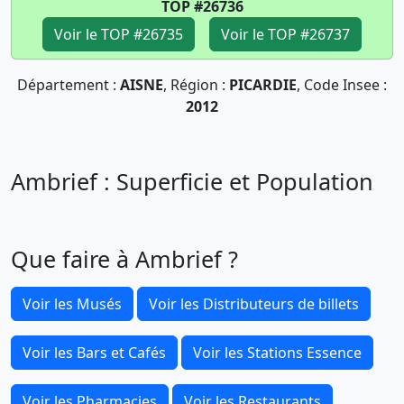
TOP #26736
Voir le TOP #26735
Voir le TOP #26737
Département :
AISNE
, Région :
PICARDIE
, Code Insee :
2012
Ambrief : Superficie et Population
Que faire à Ambrief ?
Voir les Musés
Voir les Distributeurs de billets
Voir les Bars et Cafés
Voir les Stations Essence
Voir les Pharmacies
Voir les Restaurants