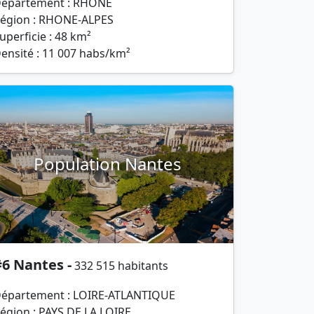
épartement : RHONE
égion : RHONE-ALPES
uperficie : 48 km²
ensité : 11 007 habs/km²
Population Nantes
6 Nantes -
332 515 habitants
épartement : LOIRE-ATLANTIQUE
égion : PAYS DE LA LOIRE