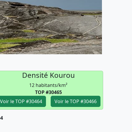
Densité Kourou
12 habitants/km²
TOP #30465
Voir le TOP #30464
Voir le TOP #30466
04