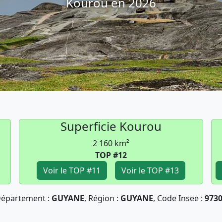
Kourou en 2026
Superficie Kourou
2 160 km²
TOP #12
Voir le TOP #11
Voir le TOP #13
épartement :
GUYANE
, Région :
GUYANE
, Code Insee :
973