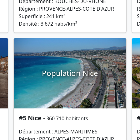
Département : BOUCHES-DU-RHONE
D
Région : PROVENCE-ALPES-COTE D'AZUR
R
Superficie : 241 km²
S
Densité : 3 672 habs/km²
D
Population Nice
#5 Nice -
#
360 710 habitants
Département : ALPES-MARITIMES
D
Région : PROVENCE-ALPES-COTE D'AZUR
R