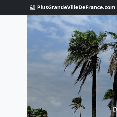
PlusGrandeVilleDeFrance.com
D