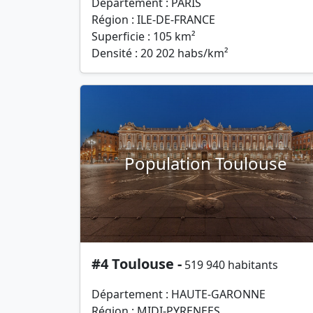
Département : PARIS
Région : ILE-DE-FRANCE
Superficie : 105 km²
Densité : 20 202 habs/km²
Population Toulouse
#4 Toulouse -
519 940 habitants
Département : HAUTE-GARONNE
Région : MIDI-PYRENEES