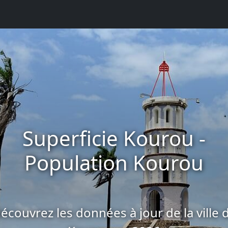
Superficie Kourou -
Population Kourou
écouvrez les données à jour de la ville 