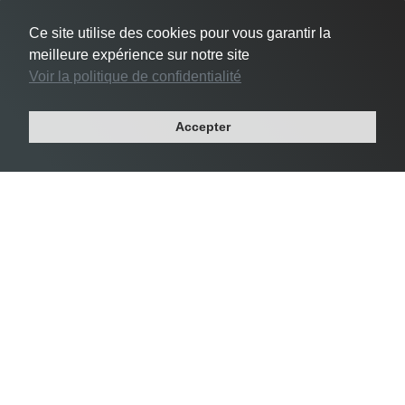
Ce site utilise des cookies pour vous garantir la
meilleure expérience sur notre site
Voir la politique de confidentialité
Accepter
Densité Vincennes
#2 Vincennes -
25 468 habs/km²
Département : VAL-DE-MARNE
Région : ILE-DE-FRANCE
Superficie : 2 km²
Population : 48 644 habitants