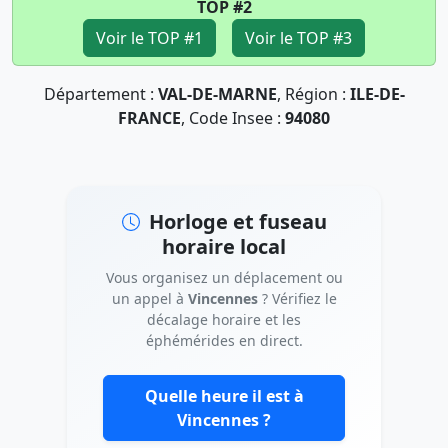
TOP #2
Voir le TOP #1
Voir le TOP #3
Département :
VAL-DE-MARNE
, Région :
ILE-DE-
FRANCE
, Code Insee :
94080
Horloge et fuseau
horaire local
Vous organisez un déplacement ou
un appel à
Vincennes
? Vérifiez le
décalage horaire et les
éphémérides en direct.
Quelle heure il est à
Vincennes ?