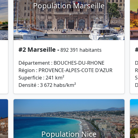
Population Marseille
#2 Marseille -
#
892 391 habitants
Département : BOUCHES-DU-RHONE
D
Région : PROVENCE-ALPES-COTE D'AZUR
R
Superficie : 241 km²
S
Densité : 3 672 habs/km²
D
Population Nice