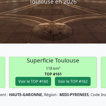
Toulouse en 2026
Superficie Toulouse
118 km²
TOP #161
Voir le TOP #160
Voir le TOP #162
ent :
HAUTE-GARONNE
, Région :
MIDI-PYRENEES
, Code In