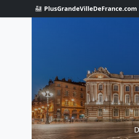
PlusGrandeVilleDeFrance.com
D