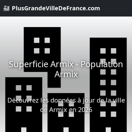
PlusGrandeVilleDeFrance.com
Superficie Armix - Population
Armix
Découvrez les données à jour de la ville
de Armix en 2026