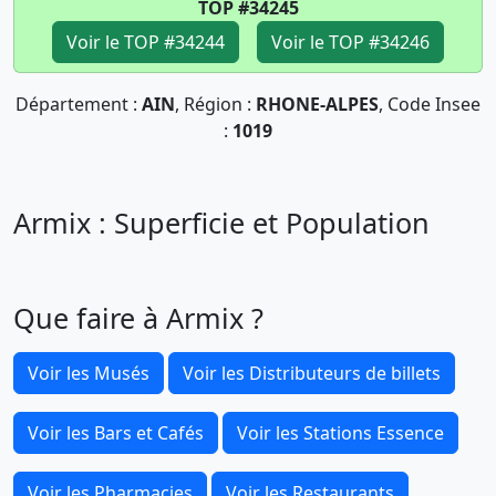
TOP #34245
Voir le TOP #34244
Voir le TOP #34246
Département :
AIN
, Région :
RHONE-ALPES
, Code Insee
:
1019
Armix : Superficie et Population
Que faire à Armix ?
Voir les Musés
Voir les Distributeurs de billets
Voir les Bars et Cafés
Voir les Stations Essence
Voir les Pharmacies
Voir les Restaurants