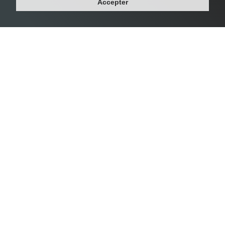
Accepter
Département : GUYANE
Région : GUYANE
Population : 25 026 habitants
Densité : 12 habs/km²
Classement densité - Plus grande
ville de France
Densité Levallois-Perret