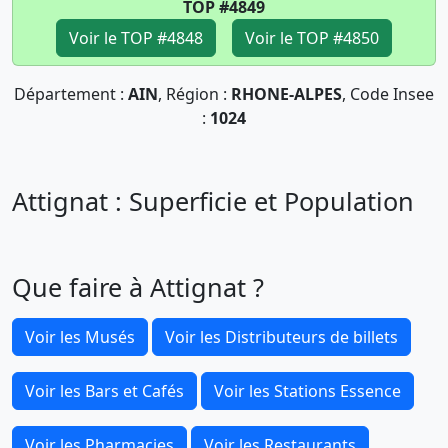
TOP #4849
Voir le TOP #4848
Voir le TOP #4850
Département :
AIN
, Région :
RHONE-ALPES
, Code Insee
:
1024
Attignat : Superficie et Population
Que faire à Attignat ?
Voir les Musés
Voir les Distributeurs de billets
Voir les Bars et Cafés
Voir les Stations Essence
Voir les Pharmacies
Voir les Restaurants