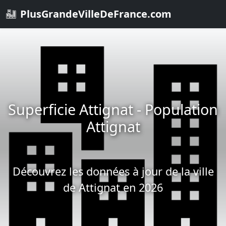
PlusGrandeVilleDeFrance.com
Superficie Attignat - Population
Attignat
Découvrez les données à jour de la ville
de Attignat en 2026