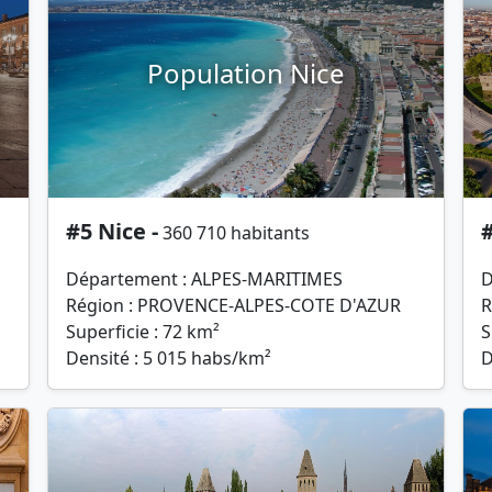
Population Nice
#5 Nice -
#
360 710 habitants
Département : ALPES-MARITIMES
D
Région : PROVENCE-ALPES-COTE D'AZUR
R
Superficie : 72 km²
S
Densité : 5 015 habs/km²
D