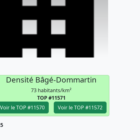
Densité Bâgé-Dommartin
73 habitants/km²
TOP #11571
Voir le TOP #11570
Voir le TOP #11572
25