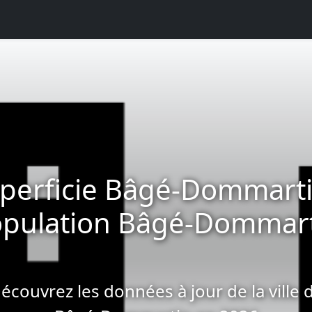
perficie Bâgé-Dommarti
pulation Bâgé-Dommar
écouvrez les données à jour de la ville 