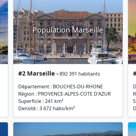
Population Marseille
#2 Marseille -
#
892 391 habitants
Département : BOUCHES-DU-RHONE
D
Région : PROVENCE-ALPES-COTE D'AZUR
R
Superficie : 241 km²
S
Densité : 3 672 habs/km²
D