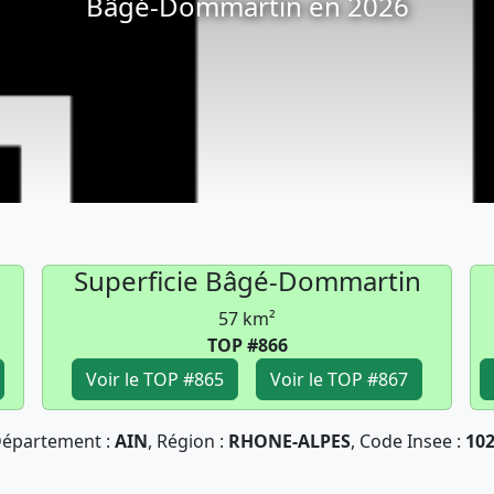
Bâgé-Dommartin en 2026
Superficie Bâgé-Dommartin
57 km²
TOP #866
Voir le TOP #865
Voir le TOP #867
épartement :
AIN
, Région :
RHONE-ALPES
, Code Insee :
10