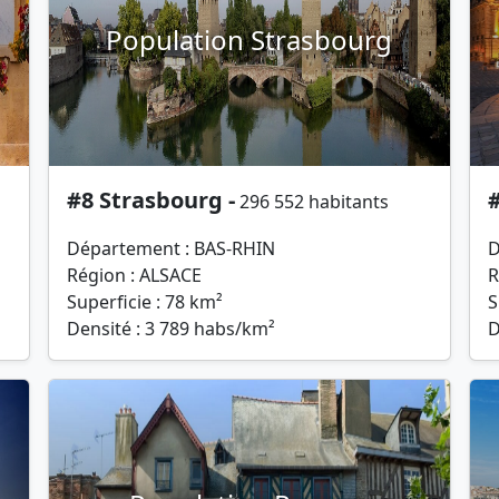
Population Strasbourg
#8 Strasbourg -
296 552 habitants
Département : BAS-RHIN
D
Région : ALSACE
R
Superficie : 78 km²
S
Densité : 3 789 habs/km²
D