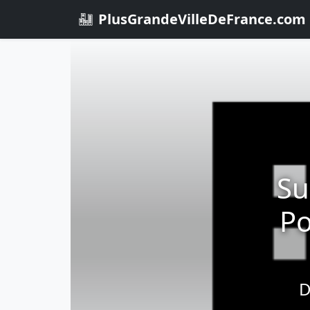
PlusGrandeVilleDeFrance.com
Su
Po
D