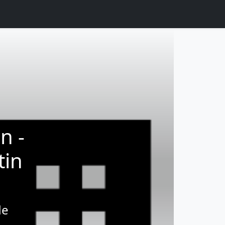
n -
tin
de