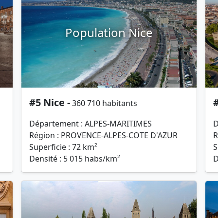
Population Nice
#5 Nice -
#
360 710 habitants
Département : ALPES-MARITIMES
D
Région : PROVENCE-ALPES-COTE D'AZUR
R
Superficie : 72 km²
S
Densité : 5 015 habs/km²
D