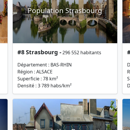
Population Strasbourg
#8 Strasbourg -
296 552 habitants
Département : BAS-RHIN
D
Région : ALSACE
R
Superficie : 78 km²
S
Densité : 3 789 habs/km²
D