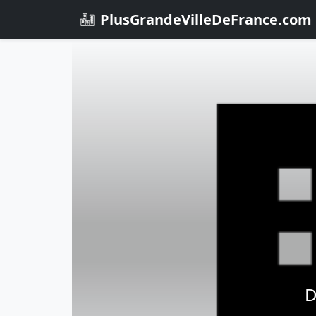
PlusGrandeVilleDeFrance.com
D