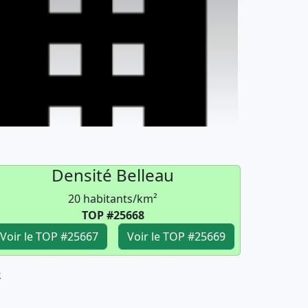
Densité Belleau
20 habitants/km²
TOP #25668
Voir le TOP #25667
Voir le TOP #25669
2