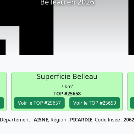
Belleau en 2026
Superficie Belleau
7 km²
TOP #25658
Voir le TOP #25657
Voir le TOP #25659
Département :
AISNE
, Région :
PICARDIE
, Code Insee :
206