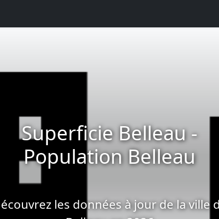
Superficie Belleau -
Population Belleau
écouvrez les données à jour de la ville 