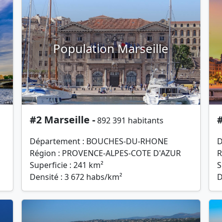
Population Marseille
#2 Marseille -
#
892 391 habitants
Département : BOUCHES-DU-RHONE
D
Région : PROVENCE-ALPES-COTE D'AZUR
R
Superficie : 241 km²
S
Densité : 3 672 habs/km²
D