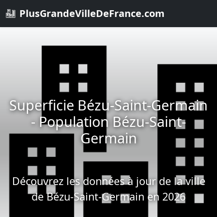
PlusGrandeVilleDeFrance.com
Superficie Bézu-Saint-Germain
- Population Bézu-Saint-
Germain
Découvrez les données à jour de la ville
de Bézu-Saint-Germain en 2026