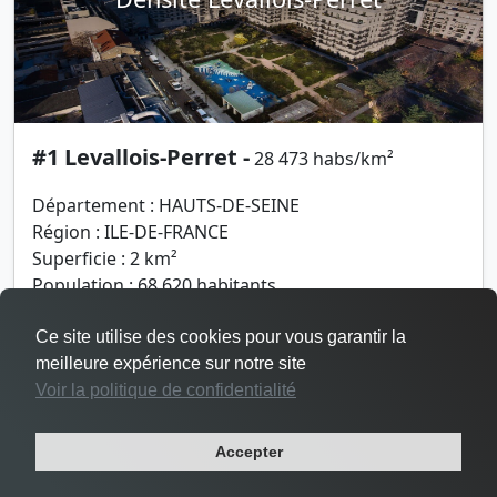
#1 Levallois-Perret -
28 473 habs/km²
Département : HAUTS-DE-SEINE
Région : ILE-DE-FRANCE
Superficie : 2 km²
Population : 68 620 habitants
Ce site utilise des cookies pour vous garantir la
meilleure expérience sur notre site
Voir la politique de confidentialité
Accepter
Densité Vincennes