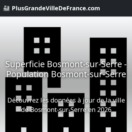
PlusGrandeVilleDeFrance.com
Superficie Bosmont-sur-Serre -
Population Bosmont-sur-Serre
Découvrez les données à jour de la ville
de Bosmont-sur-Serre en 2026