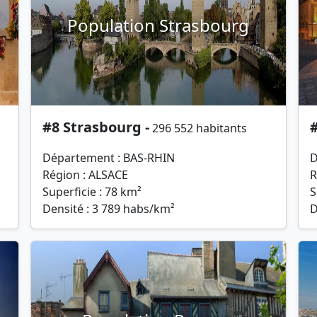
Population Strasbourg
#8 Strasbourg -
296 552 habitants
Département : BAS-RHIN
D
Région : ALSACE
R
Superficie : 78 km²
S
Densité : 3 789 habs/km²
D