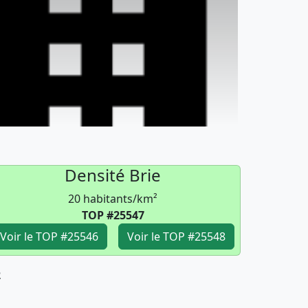
Densité Brie
20 habitants/km²
TOP #25547
Voir le TOP #25546
Voir le TOP #25548
2