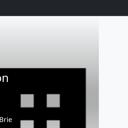
on
Brie