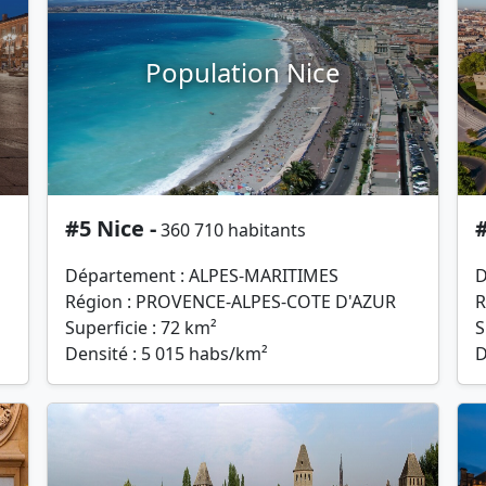
Population Nice
#5 Nice -
#
360 710 habitants
Département : ALPES-MARITIMES
D
Région : PROVENCE-ALPES-COTE D'AZUR
R
Superficie : 72 km²
S
Densité : 5 015 habs/km²
D