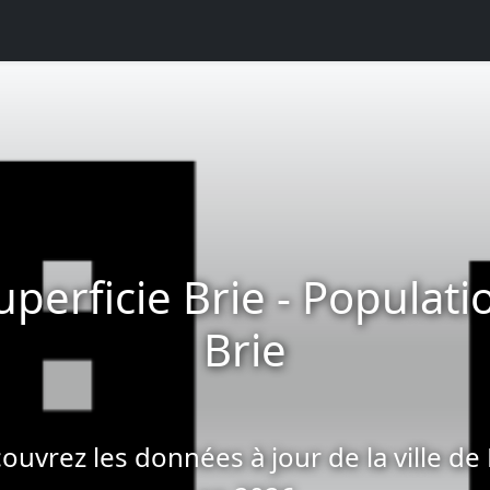
uperficie Brie - Populati
Brie
ouvrez les données à jour de la ville de 