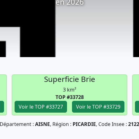
en 2026
Superficie Brie
3 km²
TOP #33728
Voir le TOP #33727
Voir le TOP #33729
Département :
AISNE
, Région :
PICARDIE
, Code Insee :
212