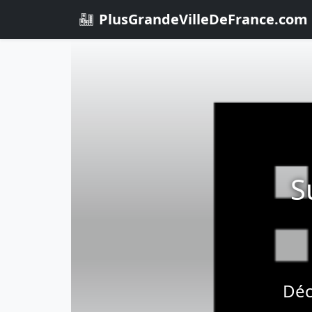
PlusGrandeVilleDeFrance.com
S
Déc