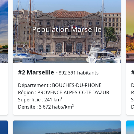
Population Marseille
#2 Marseille -
#
892 391 habitants
Département : BOUCHES-DU-RHONE
D
Région : PROVENCE-ALPES-COTE D'AZUR
R
Superficie : 241 km²
S
Densité : 3 672 habs/km²
D