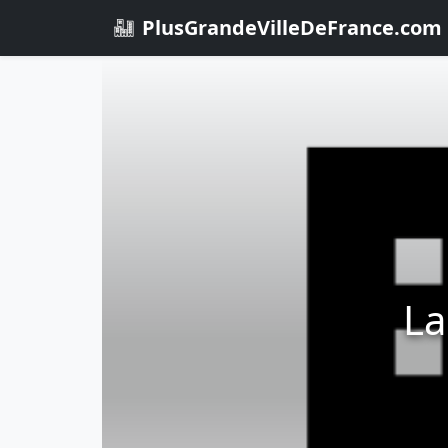
PlusGrandeVilleDeFrance.com
La