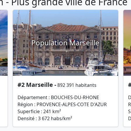
- Plus grande ville de France
Population Marseille
#2 Marseille -
#
892 391 habitants
Département : BOUCHES-DU-RHONE
D
Région : PROVENCE-ALPES-COTE D'AZUR
R
Superficie : 241 km²
S
Densité : 3 672 habs/km²
D