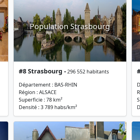
Population Strasbourg
#8 Strasbourg -
296 552 habitants
Département : BAS-RHIN
D
Région : ALSACE
R
Superficie : 78 km²
S
Densité : 3 789 habs/km²
D