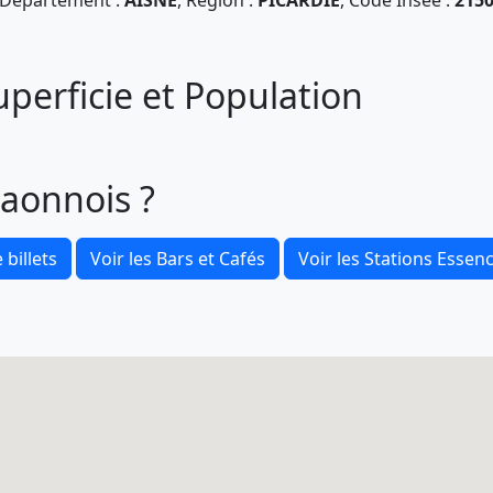
Département :
AISNE
, Région :
PICARDIE
, Code Insee :
215
perficie et Population
Laonnois ?
 billets
Voir les Bars et Cafés
Voir les Stations Essen