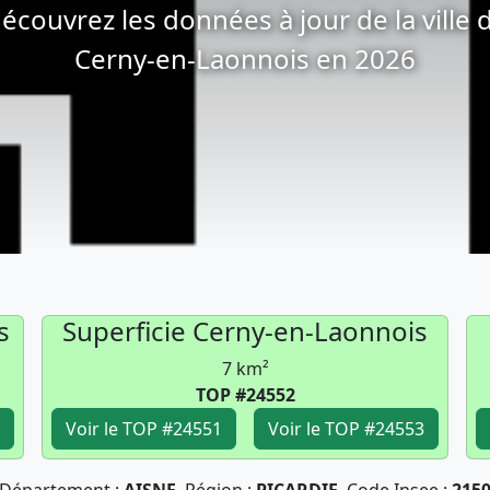
écouvrez les données à jour de la ville 
Cerny-en-Laonnois en 2026
s
Superficie Cerny-en-Laonnois
7 km²
TOP #24552
Voir le TOP #24551
Voir le TOP #24553