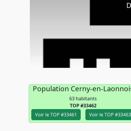
D
Population Cerny-en-Laonnoi
63 habitants
TOP #33462
Voir le TOP #33461
Voir le TOP #33463