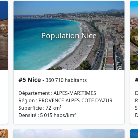
Population Nice
#5 Nice -
#
360 710 habitants
Département : ALPES-MARITIMES
D
Région : PROVENCE-ALPES-COTE D'AZUR
R
Superficie : 72 km²
S
Densité : 5 015 habs/km²
D