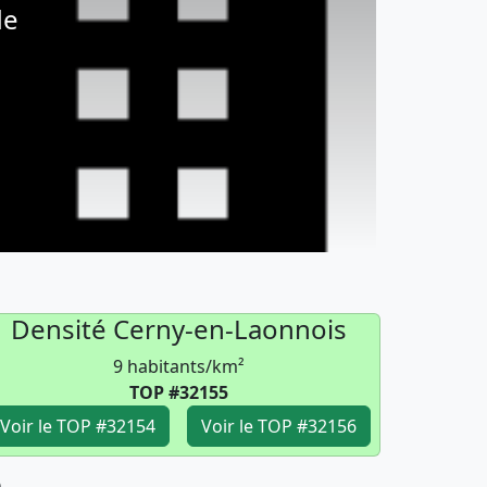
de
Densité Cerny-en-Laonnois
9 habitants/km²
TOP #32155
Voir le TOP #32154
Voir le TOP #32156