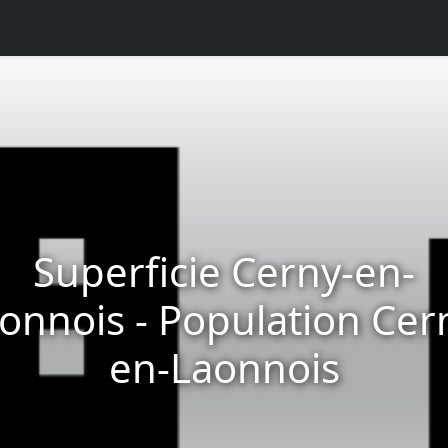
Superficie Cerny-en-
onnois - Population Cer
en-Laonnois