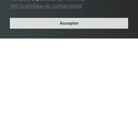
Voir la politique de confidentialité
#3 Le Pré-Saint-Gervais -
24 356 habs/km²
Accepter
Département : SEINE-SAINT-DENIS
Région : ILE-DE-FRANCE
Superficie : 1 km²
Population : 17 049 habitants
Densité Saint-Mandé