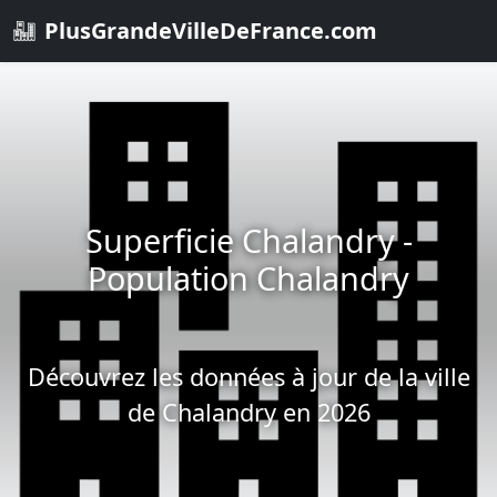
PlusGrandeVilleDeFrance.com
Superficie Chalandry -
Population Chalandry
Découvrez les données à jour de la ville
de Chalandry en 2026