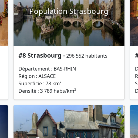
Population Strasbourg
#8 Strasbourg -
296 552 habitants
Département : BAS-RHIN
D
Région : ALSACE
R
Superficie : 78 km²
S
Densité : 3 789 habs/km²
D