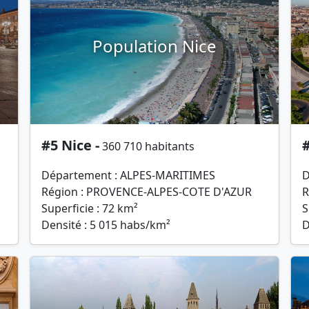
Population Nice
#5 Nice -
#
360 710 habitants
Département : ALPES-MARITIMES
D
Région : PROVENCE-ALPES-COTE D'AZUR
R
Superficie : 72 km²
S
Densité : 5 015 habs/km²
D