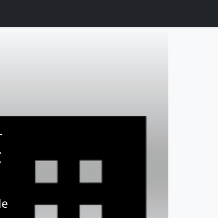
-
t
de