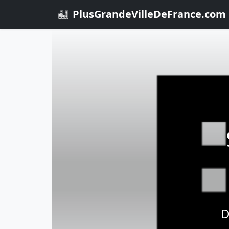
PlusGrandeVilleDeFrance.com
D