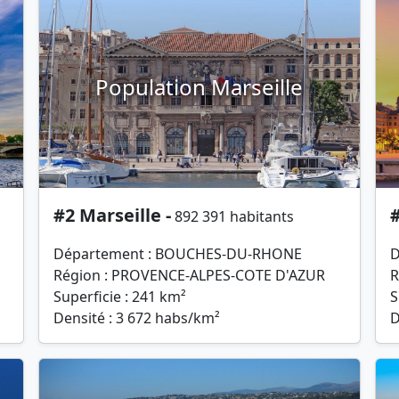
Population Marseille
#2 Marseille -
#
892 391 habitants
Département : BOUCHES-DU-RHONE
D
Région : PROVENCE-ALPES-COTE D'AZUR
R
Superficie : 241 km²
S
Densité : 3 672 habs/km²
D