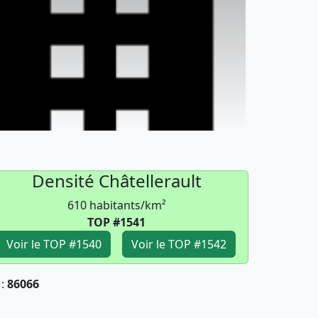
Densité Châtellerault
610 habitants/km²
TOP #1541
Voir le TOP #1540
Voir le TOP #1542
 :
86066