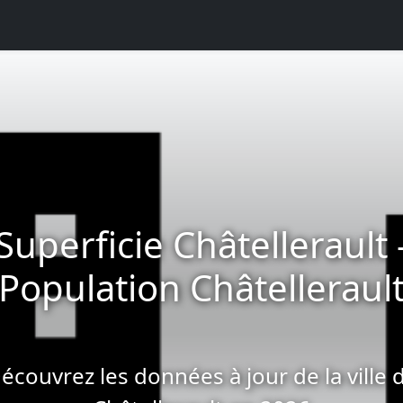
Superficie Châtellerault 
Population Châtelleraul
écouvrez les données à jour de la ville 