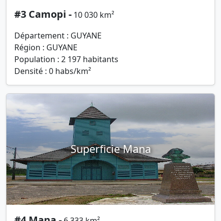
#3 Camopi -
10 030 km²
Département : GUYANE
Région : GUYANE
Population : 2 197 habitants
Densité : 0 habs/km²
Superficie Mana
#4 Mana -
6 333 km²