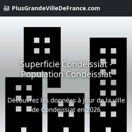
PlusGrandeVilleDeFrance.com
Superficie Condeissiat -
Population Condeissiat
Découvrez les données à jour de la ville
de Condeissiat en 2026