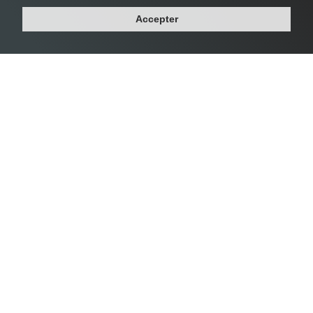
Accepter
Densité Saint-Mandé
#4 Saint-Mandé -
23 074 habs/km²
Département : VAL-DE-MARNE
Région : ILE-DE-FRANCE
Superficie : 1 km²
Population : 21 228 habitants
Densité Montrouge
#5 Montrouge -
22 502 habs/km²