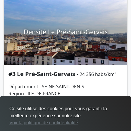
Densité Le Pré-Saint-Gervais
#3 Le Pré-Saint-Gervais -
24 356 habs/km²
Département : SEINE-SAINT-DENIS
Région : ILE-DE-FRANCE
Superficie : 1 km²
Population : 17 049 habitants
Ce site utilise des cookies pour vous garantir la
meilleure expérience sur notre site
Voir la politique de confidentialité