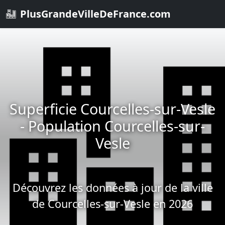
PlusGrandeVilleDeFrance.com
Superficie Courcelles-sur-Vesle
- Population Courcelles-sur-
Vesle
Découvrez les données à jour de la ville
de Courcelles-sur-Vesle en 2026