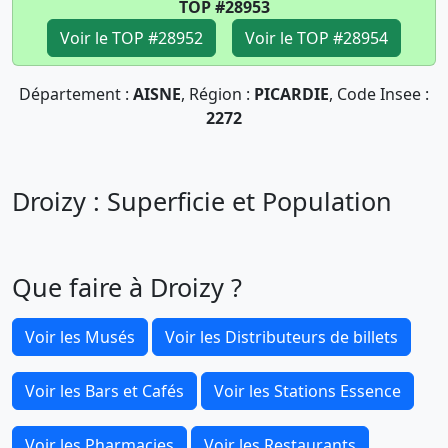
TOP #28953
Voir le TOP #28952
Voir le TOP #28954
Département :
AISNE
, Région :
PICARDIE
, Code Insee :
2272
Droizy : Superficie et Population
Que faire à Droizy ?
Voir les Musés
Voir les Distributeurs de billets
Voir les Bars et Cafés
Voir les Stations Essence
Voir les Pharmacies
Voir les Restaurants