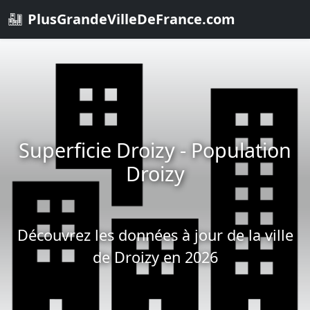
PlusGrandeVilleDeFrance.com
Superficie Droizy - Population
Droizy
Découvrez les données à jour de la ville
de Droizy en 2026