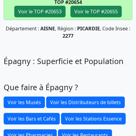
TOP #20654
Voir le TOP #20653
Voir le TOP #20655
Département :
AISNE
, Région :
PICARDIE
, Code Insee :
2277
Épagny : Superficie et Population
Que faire à Épagny ?
Voir les Musés
Voir les Distributeurs de billets
Voir les Bars et Cafés
Voir les Stations Essence
Voir les Pharmacies
Voir les Restaurants