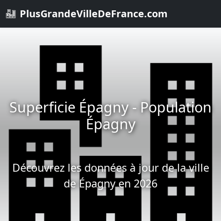
PlusGrandeVilleDeFrance.com
Superficie Épagny - Population
Épagny
Découvrez les données à jour de la ville
de Épagny en 2026