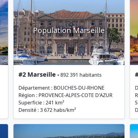
Population Marseille
#2 Marseille -
#
892 391 habitants
Département : BOUCHES-DU-RHONE
D
Région : PROVENCE-ALPES-COTE D'AZUR
R
Superficie : 241 km²
S
Densité : 3 672 habs/km²
D