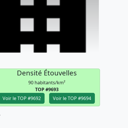
Densité Étouvelles
90 habitants/km²
TOP #9693
Voir le TOP #9692
Voir le TOP #9694
4