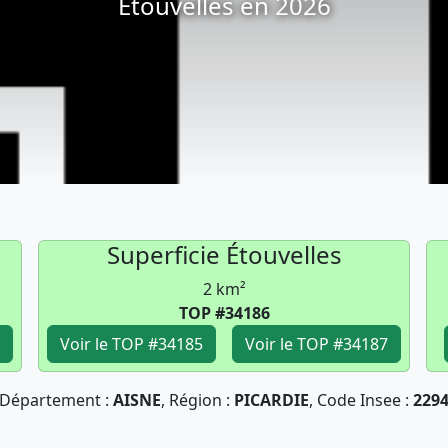
Étouvelles en 2026
Superficie Étouvelles
2 km²
TOP #34186
Voir le TOP #34185
Voir le TOP #34187
Département :
AISNE
, Région :
PICARDIE
, Code Insee :
229