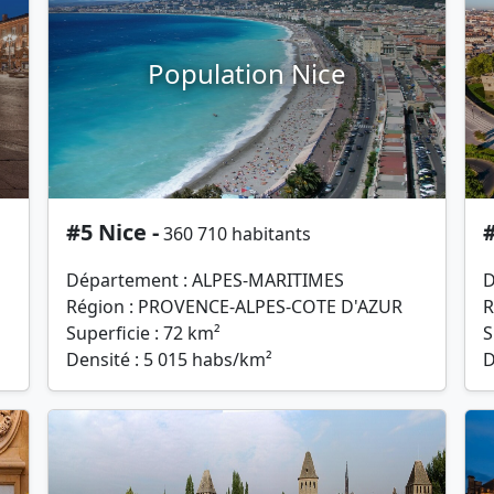
Population Nice
#5 Nice -
#
360 710 habitants
Département : ALPES-MARITIMES
D
Région : PROVENCE-ALPES-COTE D'AZUR
R
Superficie : 72 km²
S
Densité : 5 015 habs/km²
D