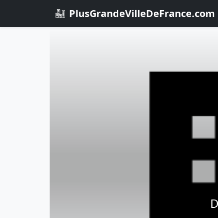
PlusGrandeVilleDeFrance.com
D