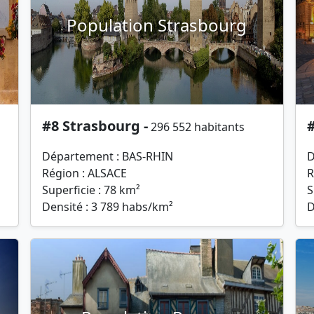
Population Strasbourg
#8 Strasbourg -
296 552 habitants
Département : BAS-RHIN
D
Région : ALSACE
R
Superficie : 78 km²
S
Densité : 3 789 habs/km²
D