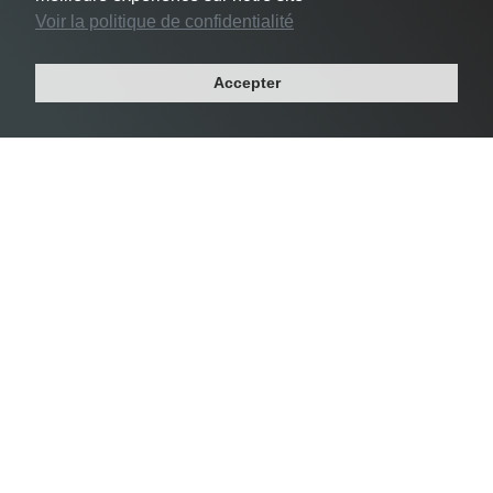
Voir la politique de confidentialité
#3 Le Pré-Saint-Gervais -
24 356 habs/km²
Accepter
Département : SEINE-SAINT-DENIS
Région : ILE-DE-FRANCE
Superficie : 1 km²
Population : 17 049 habitants
Densité Saint-Mandé