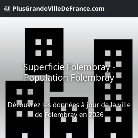
PlusGrandeVilleDeFrance.com
Superficie Folembray -
Population Folembray
Découvrez les données à jour de la ville
de Folembray en 2026