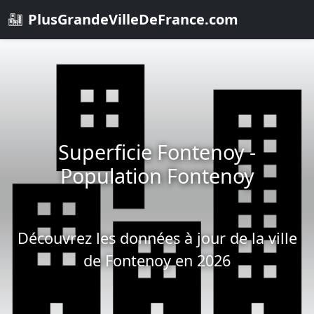
PlusGrandeVilleDeFrance.com
Superficie Fontenoy -
Population Fontenoy
Découvrez les données à jour de la ville
de Fontenoy en 2026