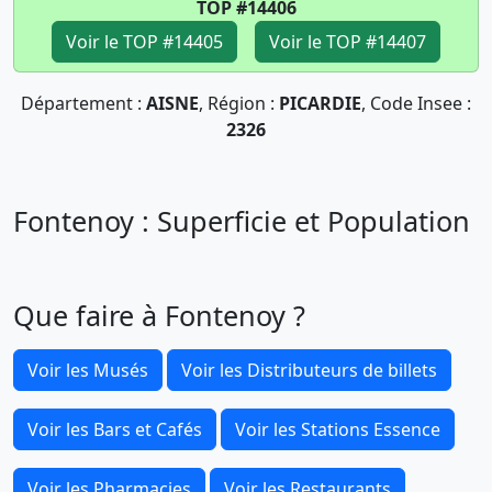
TOP #14406
Voir le TOP #14405
Voir le TOP #14407
Département :
AISNE
, Région :
PICARDIE
, Code Insee :
2326
Fontenoy : Superficie et Population
Que faire à Fontenoy ?
Voir les Musés
Voir les Distributeurs de billets
Voir les Bars et Cafés
Voir les Stations Essence
Voir les Pharmacies
Voir les Restaurants