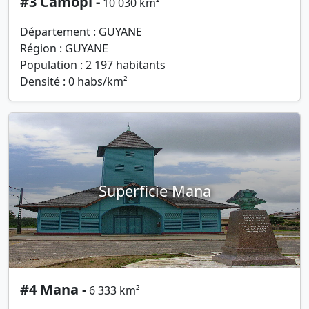
#3 Camopi -
10 030 km²
Département : GUYANE
Région : GUYANE
Population : 2 197 habitants
Densité : 0 habs/km²
Superficie Mana
#4 Mana -
6 333 km²