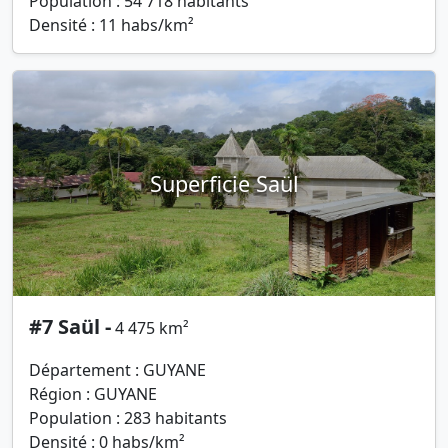
Population : 54 718 habitants
Densité : 11 habs/km²
Superficie Saül
#7 Saül -
4 475 km²
Département : GUYANE
Région : GUYANE
Population : 283 habitants
Densité : 0 habs/km²