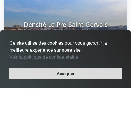
Densité Le Pré-Saint-Gervais
Ce site utilise des cookies pour vous garantir la
meilleure expérience sur notre site
Voir la politique de confidentialité
#3 Le Pré-Saint-Gervais -
24 356 habs/km²
Accepter
Département : SEINE-SAINT-DENIS
Région : ILE-DE-FRANCE
Superficie : 1 km²
Population : 17 049 habitants