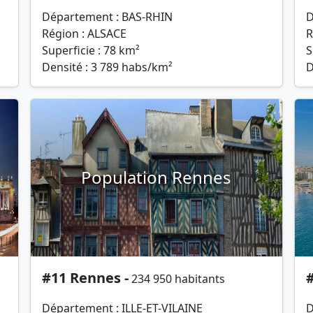
Département : BAS-RHIN
D
Région : ALSACE
R
Superficie : 78 km²
S
Densité : 3 789 habs/km²
D
Population Rennes
#11 Rennes -
#
234 950 habitants
Département : ILLE-ET-VILAINE
D