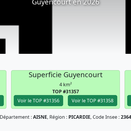
Guyencourt en 2026
Superficie Guyencourt
4 km²
TOP #31357
Voir le TOP #31356
Voir le TOP #31358
Département :
AISNE
, Région :
PICARDIE
, Code Insee :
236