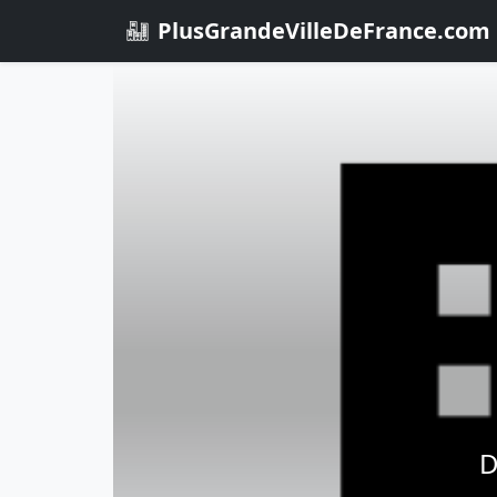
PlusGrandeVilleDeFrance.com
D