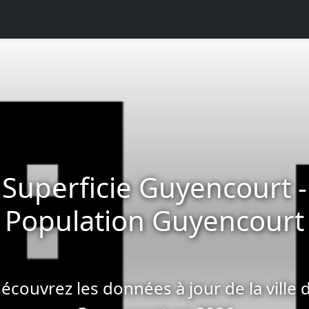
Superficie Guyencourt -
Population Guyencourt
écouvrez les données à jour de la ville 