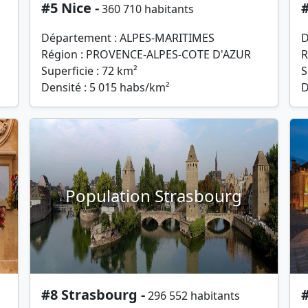
#5 Nice -
#
360 710 habitants
Département : ALPES-MARITIMES
D
Région : PROVENCE-ALPES-COTE D'AZUR
R
Superficie : 72 km²
S
Densité : 5 015 habs/km²
D
Population Strasbourg
#8 Strasbourg -
296 552 habitants