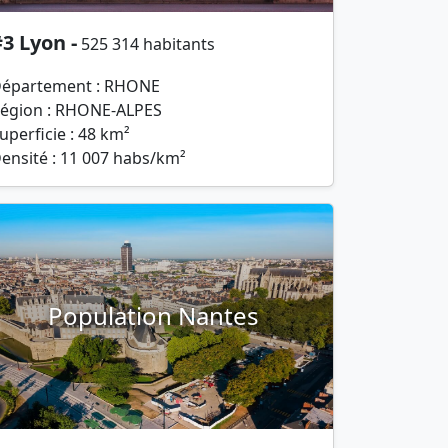
3 Lyon -
525 314 habitants
épartement : RHONE
égion : RHONE-ALPES
uperficie : 48 km²
ensité : 11 007 habs/km²
Population Nantes