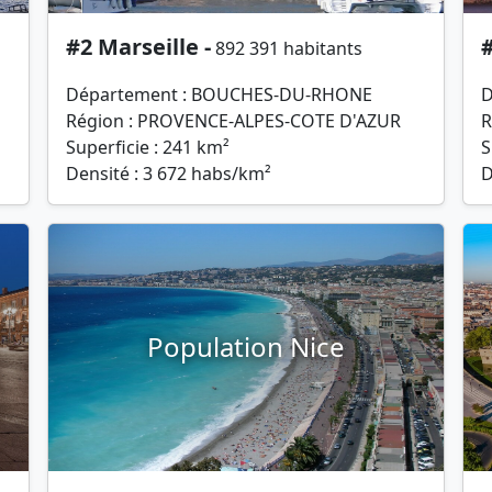
#2 Marseille -
#
892 391 habitants
Département : BOUCHES-DU-RHONE
D
Région : PROVENCE-ALPES-COTE D'AZUR
R
Superficie : 241 km²
S
Densité : 3 672 habs/km²
D
Population Nice