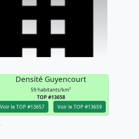
Densité Guyencourt
59 habitants/km²
TOP #13658
Voir le TOP #13657
Voir le TOP #13659
4