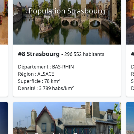
Population Strasbourg
#8 Strasbourg -
296 552 habitants
Département : BAS-RHIN
D
Région : ALSACE
R
Superficie : 78 km²
S
Densité : 3 789 habs/km²
D