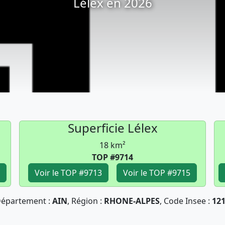
Lélex en 2026
Superficie Lélex
18 km²
TOP #9714
Voir le TOP #9713
Voir le TOP #9715
épartement :
AIN
, Région :
RHONE-ALPES
, Code Insee :
12