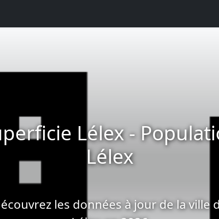
perficie Lélex - Populat
Lélex
écouvrez les données à jour de la ville 