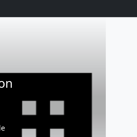
ion
de