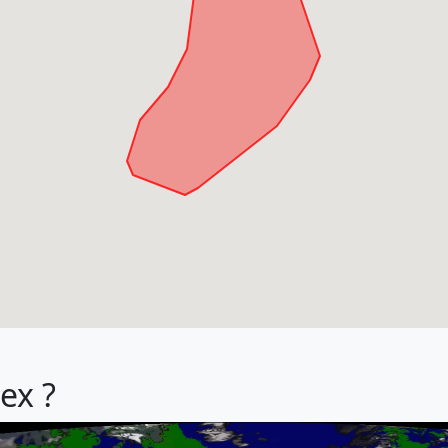
lex ?