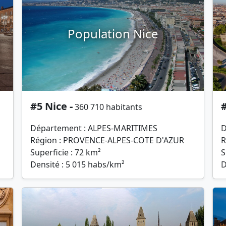
Population Nice
#5 Nice -
#
360 710 habitants
Département : ALPES-MARITIMES
D
Région : PROVENCE-ALPES-COTE D'AZUR
R
Superficie : 72 km²
S
Densité : 5 015 habs/km²
D