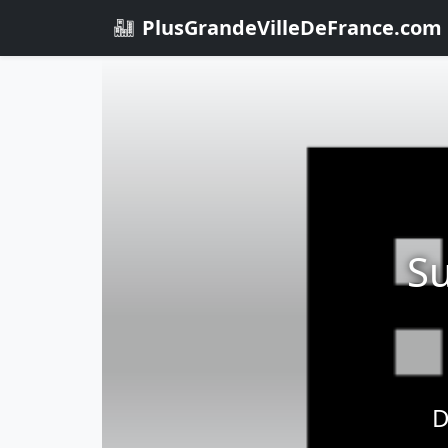
PlusGrandeVilleDeFrance.com
Su
D