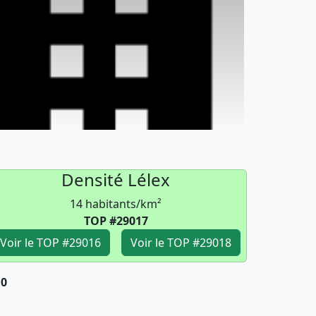
Densité Lélex
14 habitants/km²
TOP #29017
Voir le TOP #29016
Voir le TOP #29018
10