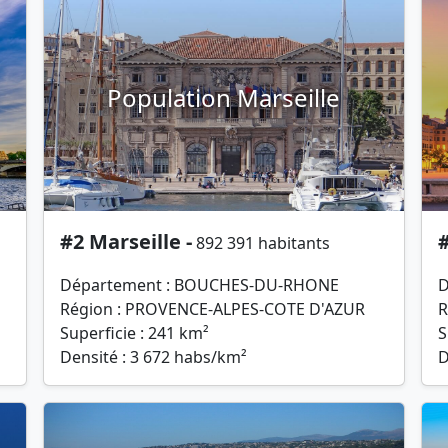
Population Marseille
#2 Marseille -
#
892 391 habitants
Département : BOUCHES-DU-RHONE
D
Région : PROVENCE-ALPES-COTE D'AZUR
R
Superficie : 241 km²
S
Densité : 3 672 habs/km²
D