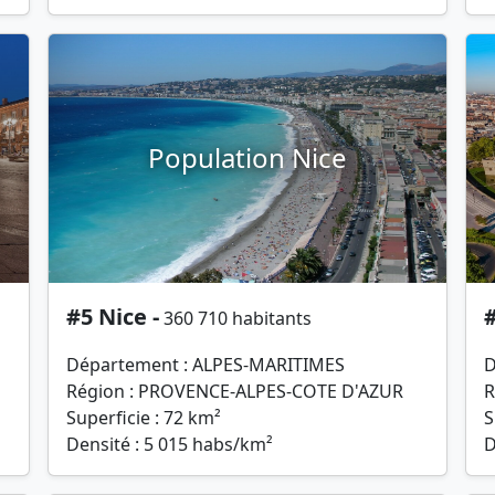
Population Nice
#5 Nice -
#
360 710 habitants
Département : ALPES-MARITIMES
D
Région : PROVENCE-ALPES-COTE D'AZUR
R
Superficie : 72 km²
S
Densité : 5 015 habs/km²
D