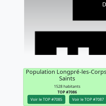
D
Population Longpré-les-Corps
Saints
1528 habitants
TOP #7086
Voir le TOP #7085
Voir le TOP #7087