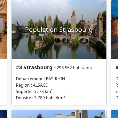
Population Strasbourg
#8 Strasbourg -
296 552 habitants
Département : BAS-RHIN
D
Région : ALSACE
R
Superficie : 78 km²
S
Densité : 3 789 habs/km²
D