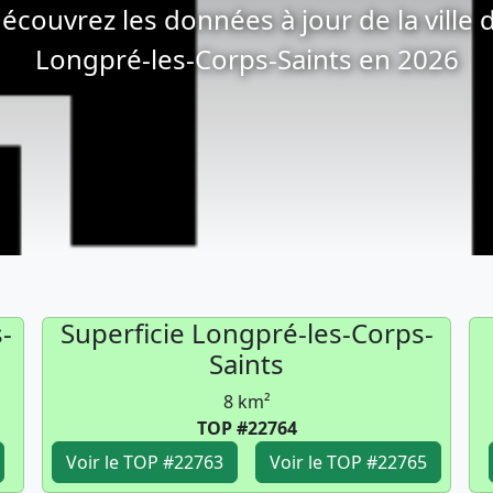
écouvrez les données à jour de la ville 
Longpré-les-Corps-Saints en 2026
-
Superficie Longpré-les-Corps-
Saints
8 km²
TOP #22764
Voir le TOP #22763
Voir le TOP #22765