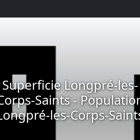
Superficie Longpré-les-
Corps-Saints - Populatio
Longpré-les-Corps-Saint