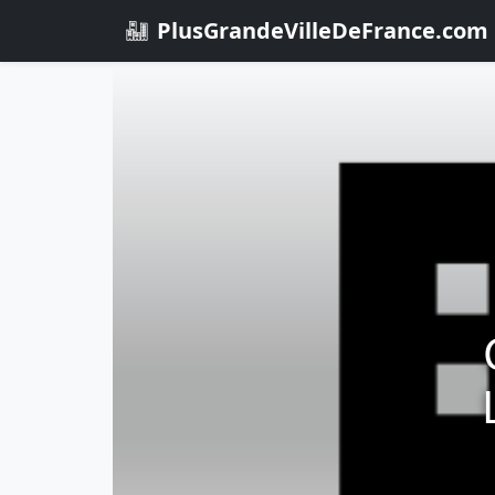
PlusGrandeVilleDeFrance.com