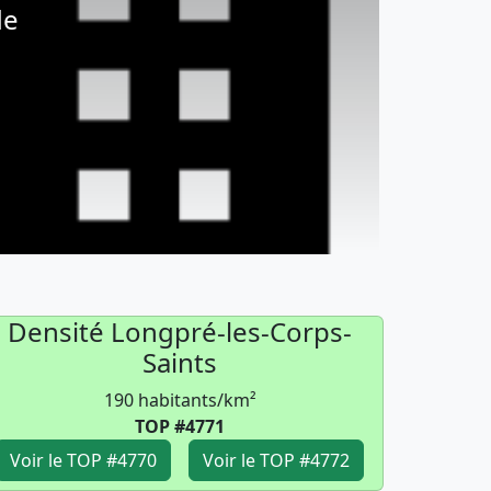
de
Densité Longpré-les-Corps-
Saints
190 habitants/km²
TOP #4771
Voir le TOP #4770
Voir le TOP #4772