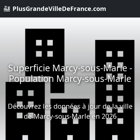
PlusGrandeVilleDeFrance.com
Superficie Marcy-sous-Marle -
Population Marcy-sous-Marle
Découvrez les données à jour de la ville
de Marcy-sous-Marle en 2026