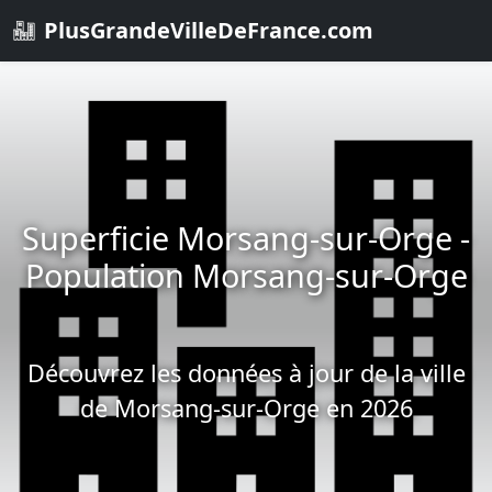
PlusGrandeVilleDeFrance.com
Superficie Morsang-sur-Orge -
Population Morsang-sur-Orge
Découvrez les données à jour de la ville
de Morsang-sur-Orge en 2026