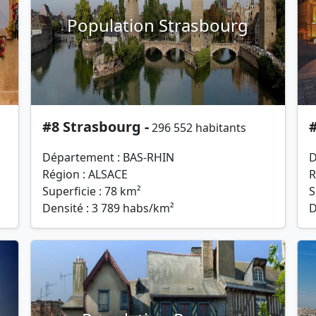
Population Strasbourg
#8 Strasbourg -
296 552 habitants
Département : BAS-RHIN
D
Région : ALSACE
R
Superficie : 78 km²
S
Densité : 3 789 habs/km²
D