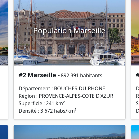
Population Marseille
#2 Marseille -
#
892 391 habitants
Département : BOUCHES-DU-RHONE
D
Région : PROVENCE-ALPES-COTE D'AZUR
R
Superficie : 241 km²
S
Densité : 3 672 habs/km²
D