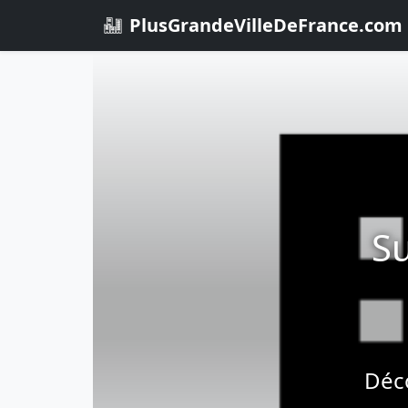
PlusGrandeVilleDeFrance.com
Su
Déco