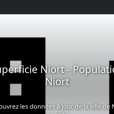
perficie Niort - Populat
Niort
uvrez les données à jour de la ville de 