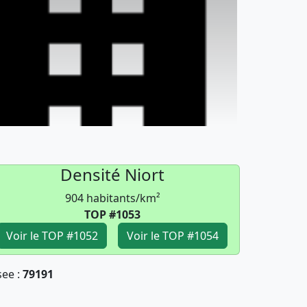
Densité Niort
904 habitants/km²
TOP #1053
Voir le TOP #1052
Voir le TOP #1054
see :
79191