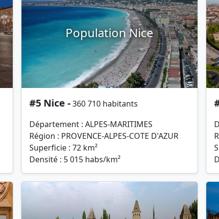
Population Nice
#5 Nice -
#
360 710 habitants
Département : ALPES-MARITIMES
D
Région : PROVENCE-ALPES-COTE D'AZUR
R
Superficie : 72 km²
S
Densité : 5 015 habs/km²
D