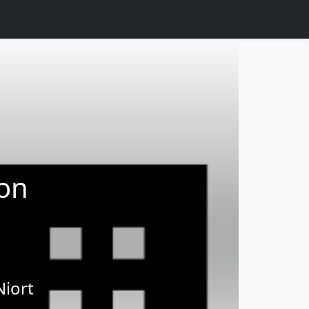
ion
Niort