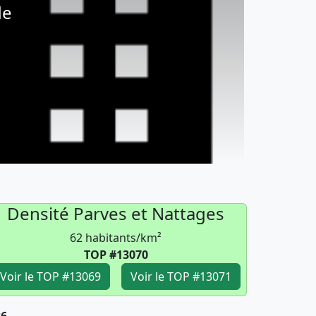
de
Densité Parves et Nattages
62 habitants/km²
TOP #13070
Voir le TOP #13069
Voir le TOP #13071