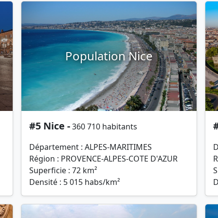
Population Nice
#5 Nice -
#
360 710 habitants
Département : ALPES-MARITIMES
D
Région : PROVENCE-ALPES-COTE D'AZUR
R
Superficie : 72 km²
S
Densité : 5 015 habs/km²
D