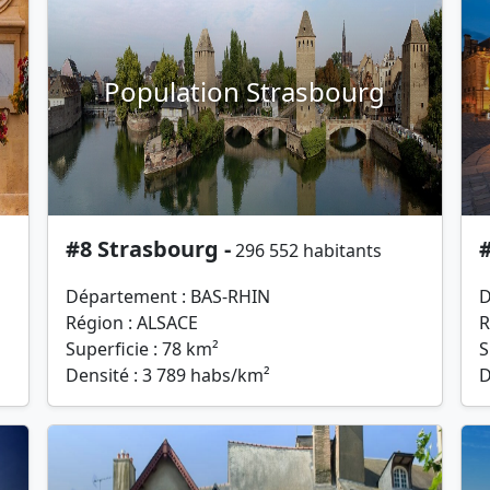
Population Strasbourg
#8 Strasbourg -
296 552 habitants
Département : BAS-RHIN
D
Région : ALSACE
R
Superficie : 78 km²
S
Densité : 3 789 habs/km²
D