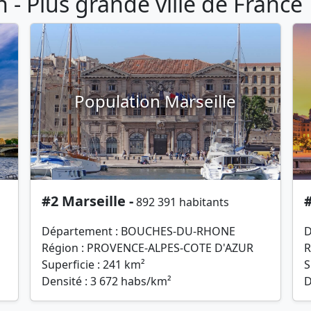
- Plus grande ville de France
Population Marseille
#2 Marseille -
#
892 391 habitants
Département : BOUCHES-DU-RHONE
D
Région : PROVENCE-ALPES-COTE D'AZUR
R
Superficie : 241 km²
S
Densité : 3 672 habs/km²
D