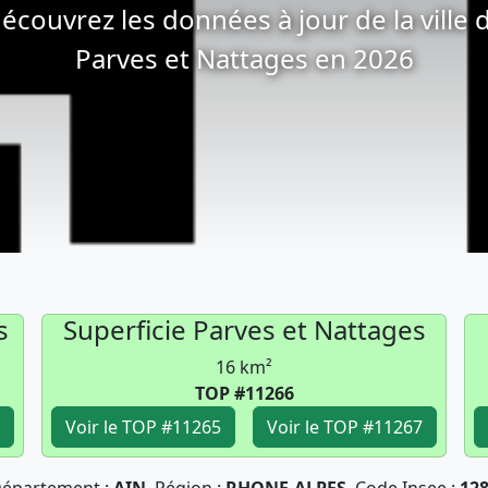
écouvrez les données à jour de la ville 
Parves et Nattages en 2026
s
Superficie Parves et Nattages
16 km²
TOP #11266
Voir le TOP #11265
Voir le TOP #11267