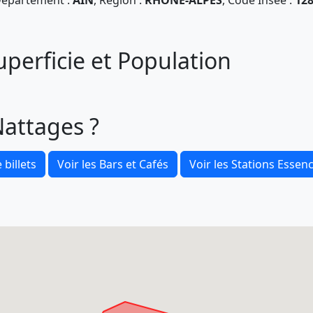
épartement :
AIN
, Région :
RHONE-ALPES
, Code Insee :
12
uperficie et Population
Nattages ?
 billets
Voir les Bars et Cafés
Voir les Stations Essen