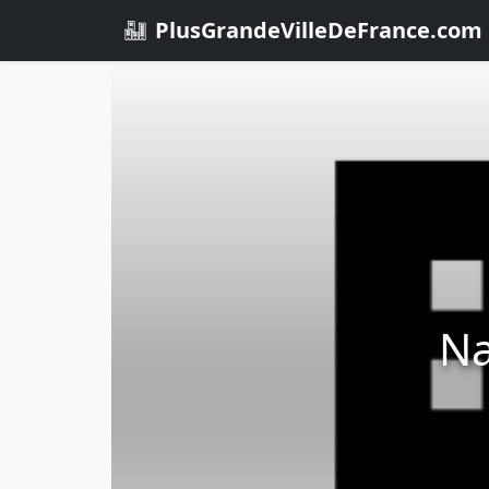
PlusGrandeVilleDeFrance.com
Na