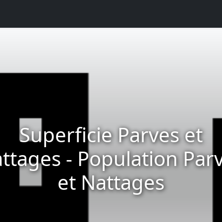
Superficie Parves et
ttages - Population Par
et Nattages