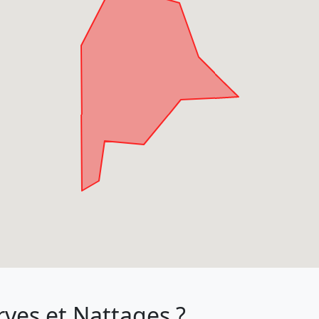
rves et Nattages ?