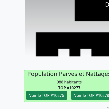
D
Population Parves et Nattage
988 habitants
TOP #10277
Voir le TOP #10276
Voir le TOP #10278