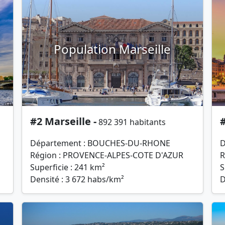
Population Marseille
#2 Marseille -
#
892 391 habitants
Département : BOUCHES-DU-RHONE
D
Région : PROVENCE-ALPES-COTE D'AZUR
R
Superficie : 241 km²
S
Densité : 3 672 habs/km²
D