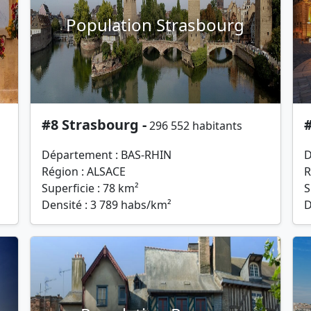
Population Strasbourg
#8 Strasbourg -
296 552 habitants
Département : BAS-RHIN
D
Région : ALSACE
R
Superficie : 78 km²
S
Densité : 3 789 habs/km²
D