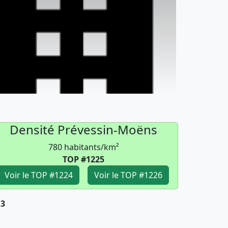
Densité Prévessin-Moëns
780 habitants/km²
TOP #1225
Voir le TOP #1224
Voir le TOP #1226
13