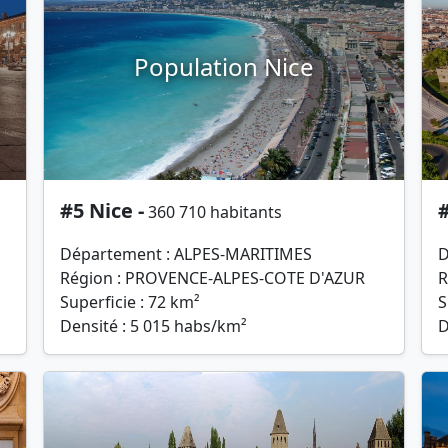
Population Nice
#5 Nice -
#
360 710 habitants
Département : ALPES-MARITIMES
D
Région : PROVENCE-ALPES-COTE D'AZUR
R
Superficie : 72 km²
S
Densité : 5 015 habs/km²
D