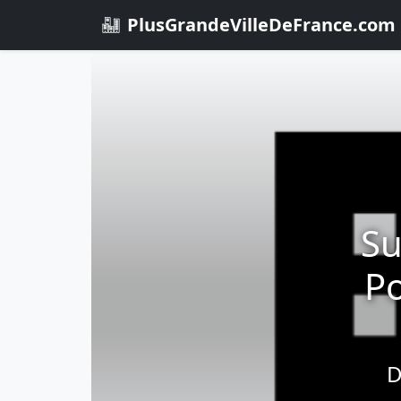
PlusGrandeVilleDeFrance.com
Su
Po
D