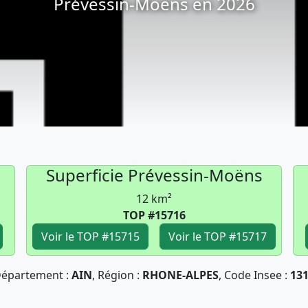
Prévessin-Moëns en 2026
Superficie Prévessin-Moëns
12 km²
TOP #15716
Voir le TOP #15715
Voir le TOP #15717
épartement :
AIN
, Région :
RHONE-ALPES
, Code Insee :
13