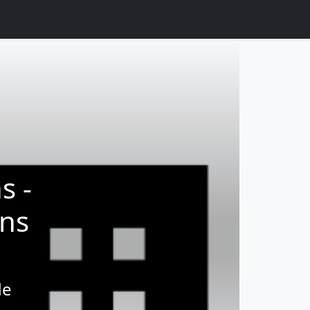
s -
ëns
de