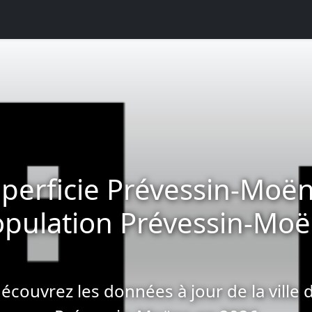
perficie Prévessin-Moën
pulation Prévessin-Mo
écouvrez les données à jour de la ville 