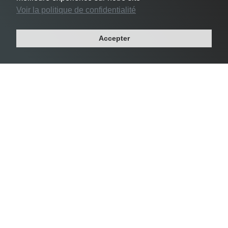
Voir la politique de confidentialité
#3 Le Pré-Saint-Gervais -
24 356 habs/km²
Accepter
Département : SEINE-SAINT-DENIS
Région : ILE-DE-FRANCE
Superficie : 1 km²
Population : 17 049 habitants
Densité Saint-Mandé