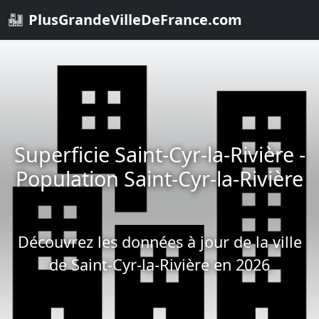
PlusGrandeVilleDeFrance.com
Superficie Saint-Cyr-la-Rivière -
Population Saint-Cyr-la-Rivière
Découvrez les données à jour de la ville
de Saint-Cyr-la-Rivière en 2026