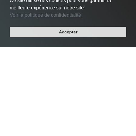
Ce site utilise des cookies pour vous garantir la
meilleure expérience sur notre site
Voir la politique de confidentialité
#3 Le Pré-Saint-Gervais -
24 356 habs/km²
Accepter
Département : SEINE-SAINT-DENIS
Région : ILE-DE-FRANCE
Superficie : 1 km²
Population : 17 049 habitants
Densité Saint-Mandé