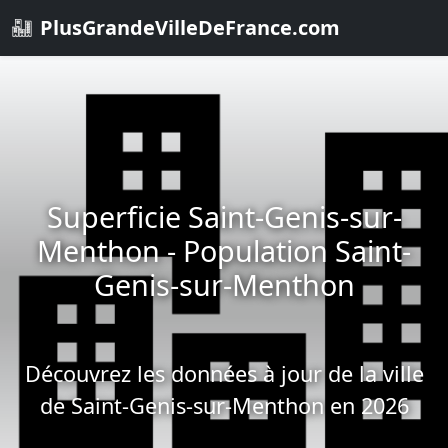
PlusGrandeVilleDeFrance.com
Superficie Saint-Genis-sur-
Menthon - Population Saint-
Genis-sur-Menthon
Découvrez les données à jour de la ville
de Saint-Genis-sur-Menthon en 2026