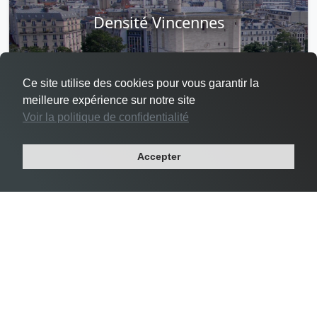
Densité Vincennes
Ce site utilise des cookies pour vous garantir la
meilleure expérience sur notre site
Voir la politique de confidentialité
#2 Vincennes -
25 468 habs/km²
Département : VAL-DE-MARNE
Accepter
Région : ILE-DE-FRANCE
Superficie : 2 km²
Population : 48 644 habitants