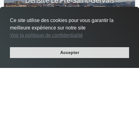
Densité Le Pré-Saint-Gervais
Ce site utilise des cookies pour vous garantir la
meilleure expérience sur notre site
Voir la politique de confidentialité
#3 Le Pré-Saint-Gervais -
24 356 habs/km²
Accepter
Département : SEINE-SAINT-DENIS
Région : ILE-DE-FRANCE
Superficie : 1 km²
Population : 17 049 habitants
Densité Saint-Mandé