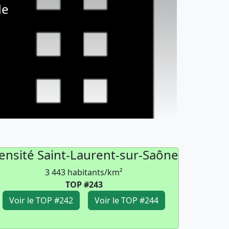
de
ensité Saint-Laurent-sur-Saône
3 443 habitants/km²
TOP #243
Voir le TOP #242
Voir le TOP #244