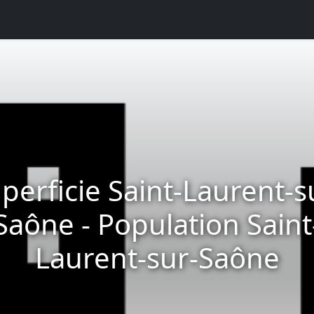
perficie Saint-Laurent-s
Saône - Population Saint
Laurent-sur-Saône