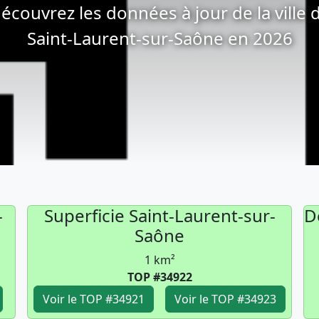
écouvrez les données à jour de la ville 
Saint-Laurent-sur-Saône en 2026
-
Superficie Saint-Laurent-sur-
D
Saône
1 km²
TOP #34922
Voir le TOP #34921
Voir le TOP #34923