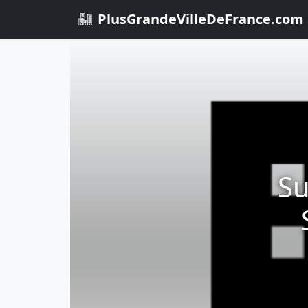
PlusGrandeVilleDeFrance.com
Su