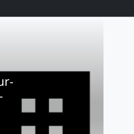
ur-
-