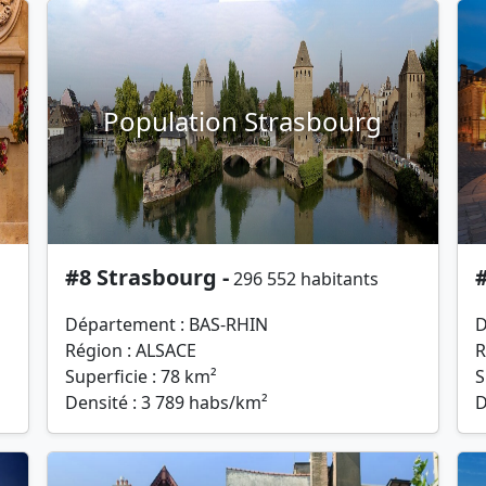
Population Strasbourg
#8 Strasbourg -
296 552 habitants
Département : BAS-RHIN
D
Région : ALSACE
R
Superficie : 78 km²
S
Densité : 3 789 habs/km²
D