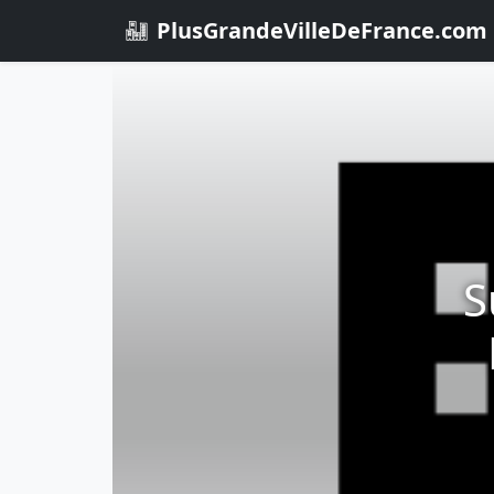
PlusGrandeVilleDeFrance.com
S