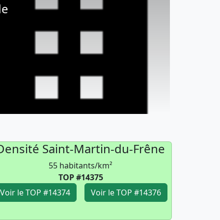
de
Densité Saint-Martin-du-Frêne
55 habitants/km²
TOP #14375
Voir le TOP #14374
Voir le TOP #14376