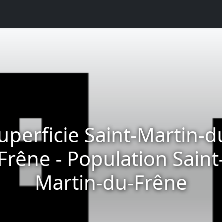
uperficie Saint-Martin-d
Frêne - Population Saint
Martin-du-Frêne