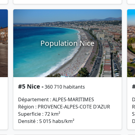
Population Nice
#5 Nice -
#
360 710 habitants
Département : ALPES-MARITIMES
D
Région : PROVENCE-ALPES-COTE D'AZUR
R
Superficie : 72 km²
S
Densité : 5 015 habs/km²
D