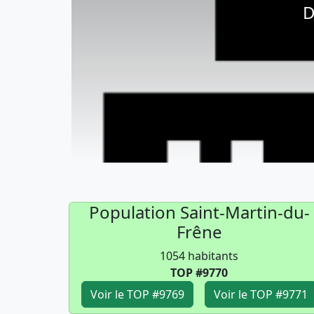
D
Population Saint-Martin-du-
Frêne
1054 habitants
TOP #9770
Voir le TOP #9769
Voir le TOP #9771