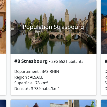
Population Strasbourg
#8 Strasbourg -
296 552 habitants
Département : BAS-RHIN
D
Région : ALSACE
R
Superficie : 78 km²
S
Densité : 3 789 habs/km²
D