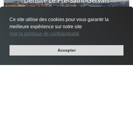
Densité Le Pré-Saint-Gervais
Ce site utilise des cookies pour vous garantir la
meilleure expérience sur notre site
Voir la politique de confidentialité
#3 Le Pré-Saint-Gervais -
24 356 habs/km²
Accepter
Département : SEINE-SAINT-DENIS
Région : ILE-DE-FRANCE
Superficie : 1 km²
Population : 17 049 habitants
Densité Saint-Mandé