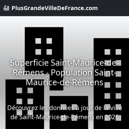
PlusGrandeVilleDeFrance.com
Superficie Saint-Maurice-de-
Rémens - Population Saint-
Maurice-de-Rémens
Découvrez les données à jour de la ville
de Saint-Maurice-de-Rémens en 2026