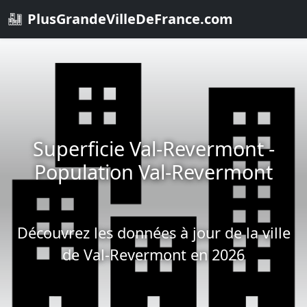
PlusGrandeVilleDeFrance.com
Superficie Val-Revermont -
Population Val-Revermont
Découvrez les données à jour de la ville
de Val-Revermont en 2026