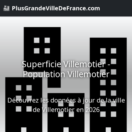
PlusGrandeVilleDeFrance.com
Superficie Villemotier -
Population Villemotier
Découvrez les données à jour de la ville
de Villemotier en 2026