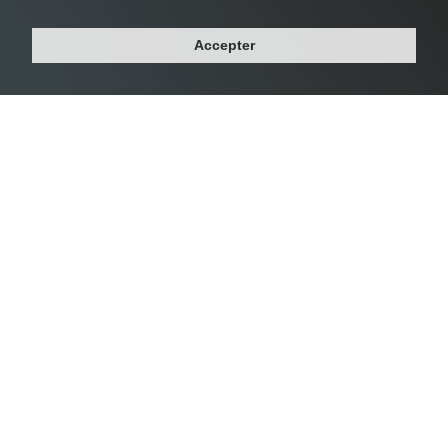
#3 Le Pré-Saint-Gervais -
24 356 habs/km²
Accepter
Département : SEINE-SAINT-DENIS
Région : ILE-DE-FRANCE
Superficie : 1 km²
Population : 17 049 habitants
Densité Saint-Mandé
#4 Saint-Mandé -
23 074 habs/km²