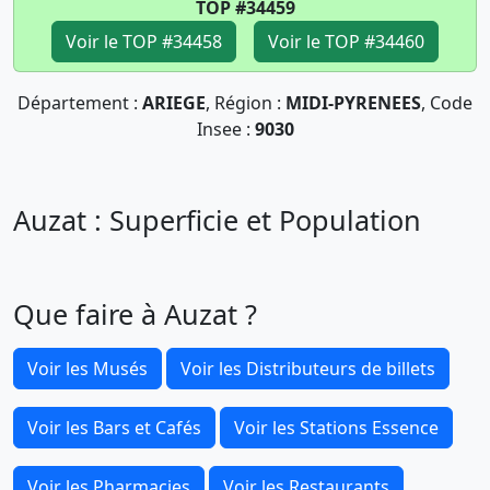
TOP #34459
Voir le TOP #34458
Voir le TOP #34460
Département :
ARIEGE
, Région :
MIDI-PYRENEES
, Code
Insee :
9030
Auzat : Superficie et Population
Que faire à Auzat ?
Voir les Musés
Voir les Distributeurs de billets
Voir les Bars et Cafés
Voir les Stations Essence
Voir les Pharmacies
Voir les Restaurants