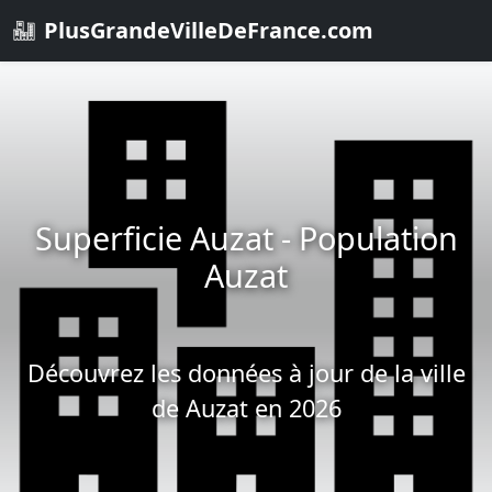
PlusGrandeVilleDeFrance.com
Superficie Auzat - Population
Auzat
Découvrez les données à jour de la ville
de Auzat en 2026