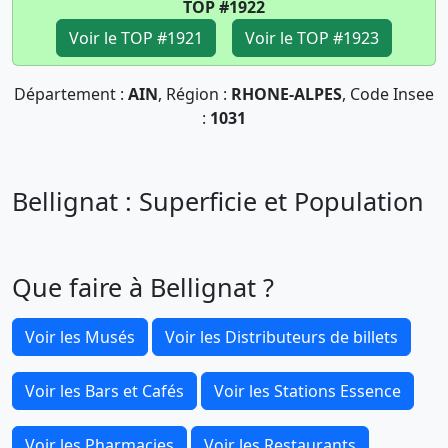
TOP #1922
Voir le TOP #1921
Voir le TOP #1923
Département :
AIN
, Région :
RHONE-ALPES
, Code Insee
:
1031
Bellignat : Superficie et Population
Que faire à Bellignat ?
Voir les Musés
Voir les Distributeurs de billets
Voir les Bars et Cafés
Voir les Stations Essence
Voir les Pharmacies
Voir les Restaurants