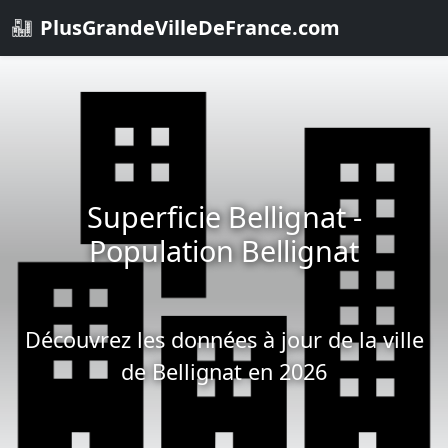
PlusGrandeVilleDeFrance.com
Superficie Bellignat -
Population Bellignat
Découvrez les données à jour de la ville
de Bellignat en 2026