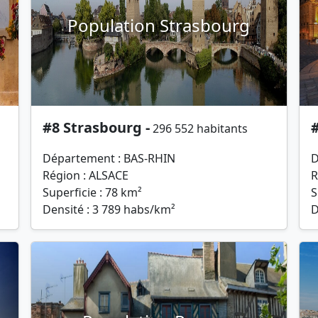
Population Strasbourg
#8 Strasbourg -
296 552 habitants
Département : BAS-RHIN
D
Région : ALSACE
R
Superficie : 78 km²
S
Densité : 3 789 habs/km²
D