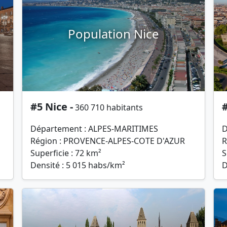
Population Nice
#5 Nice -
#
360 710 habitants
Département : ALPES-MARITIMES
D
Région : PROVENCE-ALPES-COTE D'AZUR
R
Superficie : 72 km²
S
Densité : 5 015 habs/km²
D