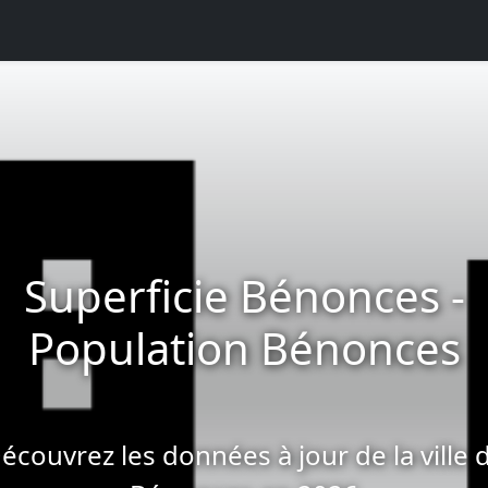
Superficie Bénonces -
Population Bénonces
écouvrez les données à jour de la ville 