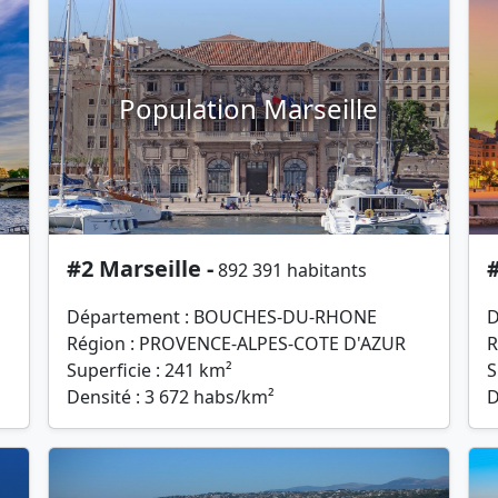
Population Marseille
#2 Marseille -
#
892 391 habitants
Département : BOUCHES-DU-RHONE
D
Région : PROVENCE-ALPES-COTE D'AZUR
R
Superficie : 241 km²
S
Densité : 3 672 habs/km²
D