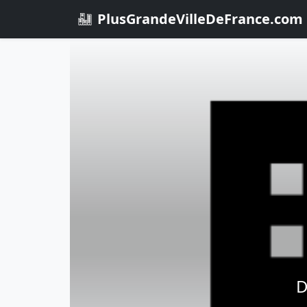
PlusGrandeVilleDeFrance.com
D