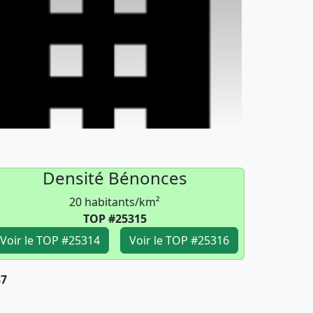
Densité Bénonces
20 habitants/km²
TOP #25315
Voir le TOP #25314
Voir le TOP #25316
37