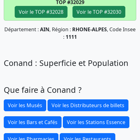
TOP #32029
Voir le TOP #32028
Voir le TOP #32030
Département :
AIN
, Région :
RHONE-ALPES
, Code Insee
:
1111
Conand : Superficie et Population
Que faire à Conand ?
Voir les Musés
Voir les Distributeurs de billets
Voir les Bars et Cafés
Voir les Stations Essence
Voir les Pharmacies
Voir les Restaurants