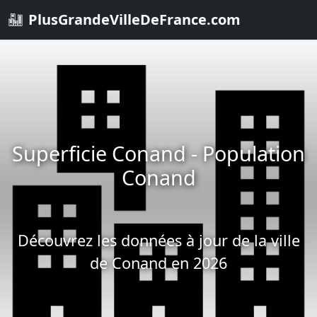
PlusGrandeVilleDeFrance.com
Superficie Conand - Population
Conand
Découvrez les données à jour de la ville
de Conand en 2026