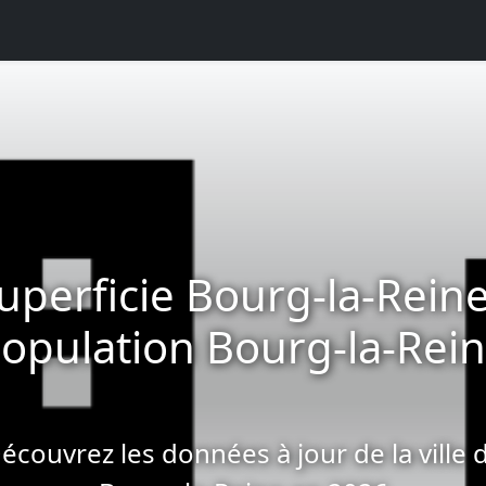
uperficie Bourg-la-Reine
opulation Bourg-la-Rei
écouvrez les données à jour de la ville 