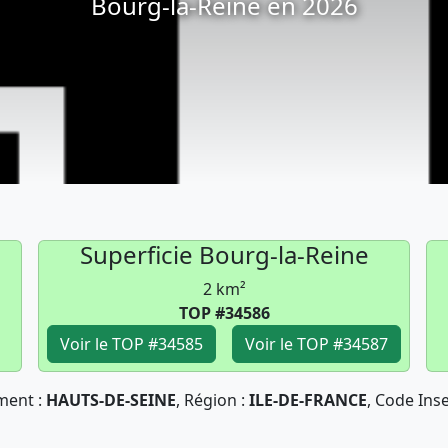
Bourg-la-Reine en 2026
Superficie Bourg-la-Reine
2 km²
TOP #34586
Voir le TOP #34585
Voir le TOP #34587
ment :
HAUTS-DE-SEINE
, Région :
ILE-DE-FRANCE
, Code Ins