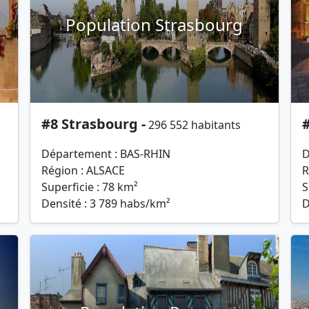
Population Strasbourg
#8 Strasbourg -
296 552 habitants
Département : BAS-RHIN
D
Région : ALSACE
R
Superficie : 78 km²
S
Densité : 3 789 habs/km²
D