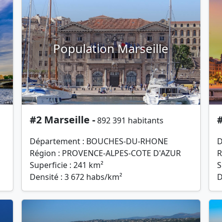
Population Marseille
#2 Marseille -
#
892 391 habitants
Département : BOUCHES-DU-RHONE
D
Région : PROVENCE-ALPES-COTE D'AZUR
R
Superficie : 241 km²
S
Densité : 3 672 habs/km²
D