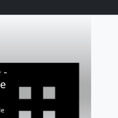
 -
ne
de