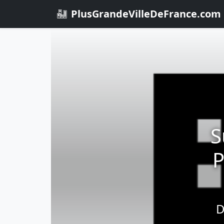
PlusGrandeVilleDeFrance.com
S
P
D