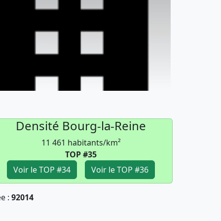
Densité Bourg-la-Reine
11 461 habitants/km²
TOP #35
Voir le TOP #34
Voir le TOP #36
ee :
92014