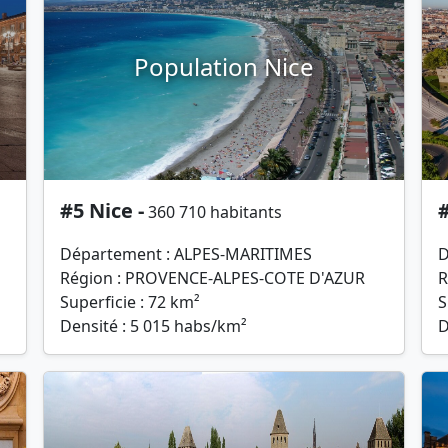
Population Nice
#5 Nice -
#
360 710 habitants
Département : ALPES-MARITIMES
D
Région : PROVENCE-ALPES-COTE D'AZUR
R
Superficie : 72 km²
S
Densité : 5 015 habs/km²
D