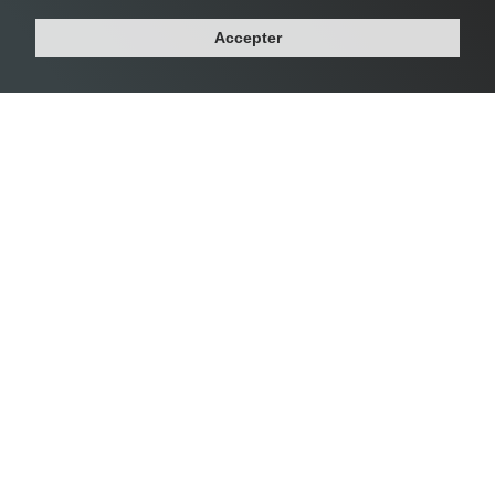
Accepter
Département : GUYANE
Région : GUYANE
Population : 25 026 habitants
Densité : 12 habs/km²
Classement densité - Plus grande
ville de France
Densité Levallois-Perret