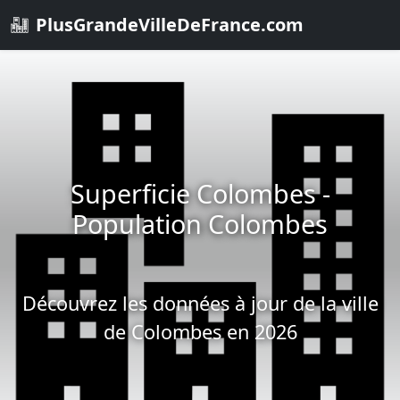
PlusGrandeVilleDeFrance.com
Superficie Colombes -
Population Colombes
Découvrez les données à jour de la ville
de Colombes en 2026