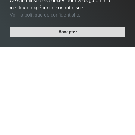
Ce site utilise des cookies pour vous garantir la
meilleure expérience sur notre site
Voir la politique de confidentialité
#3 Le Pré-Saint-Gervais -
24 356 habs/km²
Accepter
Département : SEINE-SAINT-DENIS
Région : ILE-DE-FRANCE
Superficie : 1 km²
Population : 17 049 habitants
Densité Saint-Mandé