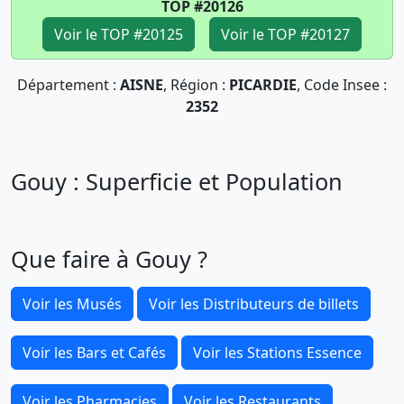
TOP #20126
Voir le TOP #20125
Voir le TOP #20127
Département :
AISNE
, Région :
PICARDIE
, Code Insee :
2352
Gouy : Superficie et Population
Que faire à Gouy ?
Voir les Musés
Voir les Distributeurs de billets
Voir les Bars et Cafés
Voir les Stations Essence
Voir les Pharmacies
Voir les Restaurants