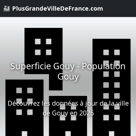
PlusGrandeVilleDeFrance.com
Superficie Gouy - Population
Gouy
Découvrez les données à jour de la ville
de Gouy en 2026