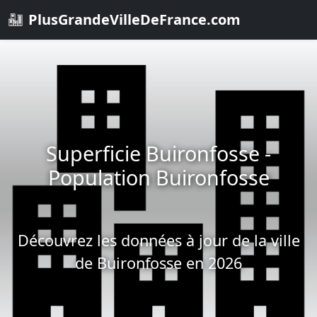
PlusGrandeVilleDeFrance.com
Superficie Buironfosse -
Population Buironfosse
Découvrez les données à jour de la ville
de Buironfosse en 2026