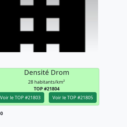
Densité Drom
28 habitants/km²
TOP #21804
Voir le TOP #21803
Voir le TOP #21805
50