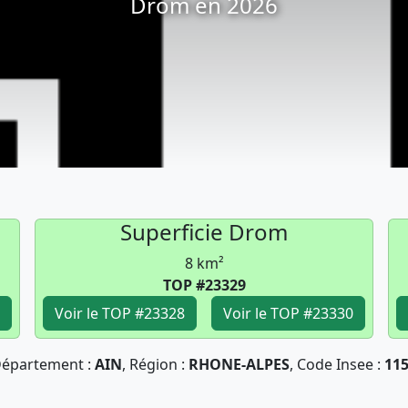
Drom en 2026
Superficie Drom
8 km²
TOP #23329
Voir le TOP #23328
Voir le TOP #23330
épartement :
AIN
, Région :
RHONE-ALPES
, Code Insee :
11