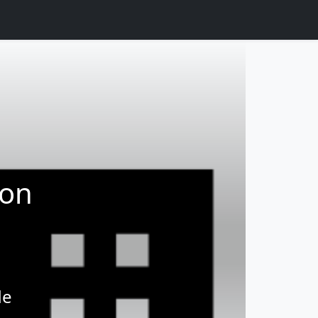
ion
de