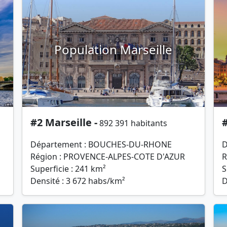
Population Marseille
#2 Marseille -
#
892 391 habitants
Département : BOUCHES-DU-RHONE
D
Région : PROVENCE-ALPES-COTE D'AZUR
R
Superficie : 241 km²
S
Densité : 3 672 habs/km²
D