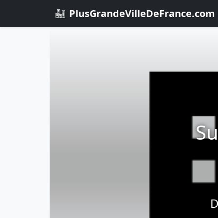
PlusGrandeVilleDeFrance.com
Su
D