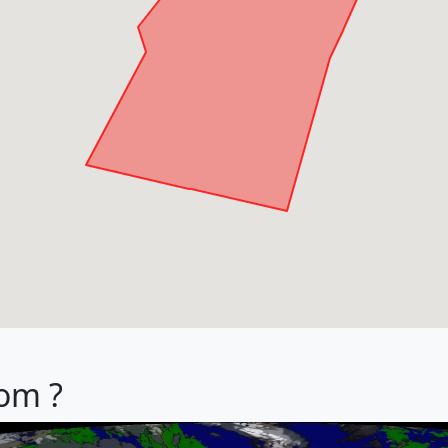
rom ?