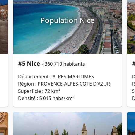
Population Nice
#5 Nice -
#
360 710 habitants
Département : ALPES-MARITIMES
D
Région : PROVENCE-ALPES-COTE D'AZUR
R
Superficie : 72 km²
S
Densité : 5 015 habs/km²
D