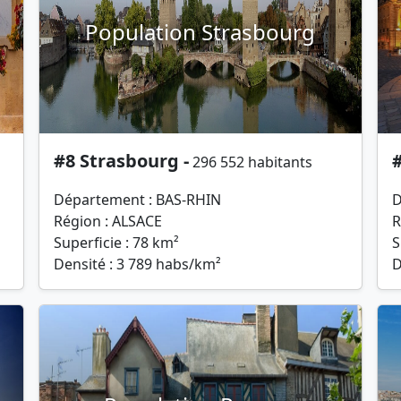
Population Strasbourg
#8 Strasbourg -
296 552 habitants
Département : BAS-RHIN
D
Région : ALSACE
R
Superficie : 78 km²
S
Densité : 3 789 habs/km²
D