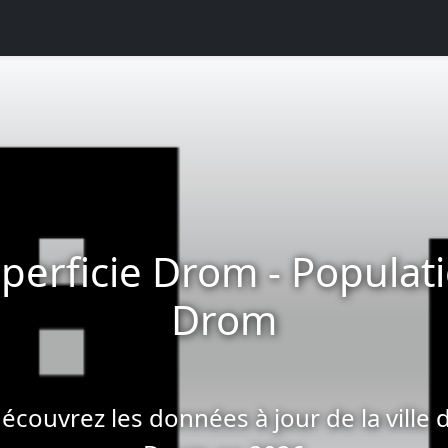
perficie Drom - Populat
Drom
écouvrez les données à jour de la ville 